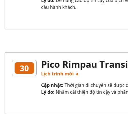
Lý do:
Để nâng cao độ tin cậy của dịch 
cầu hành khách.
Pico Rimpau Transit
30
Lịch trình mới
Cập nhật:
Thời gian di chuyển sẽ được đi
Lý do:
Nhằm cải thiện độ tin cậy và phản