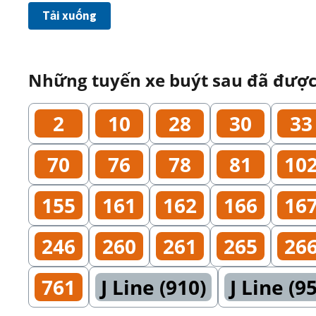
Tải xuống
Những tuyến xe buýt sau đã được 
2
10
28
30
33
70
76
78
81
10
155
161
162
166
16
246
260
261
265
26
761
J Line (910)
J Line (9