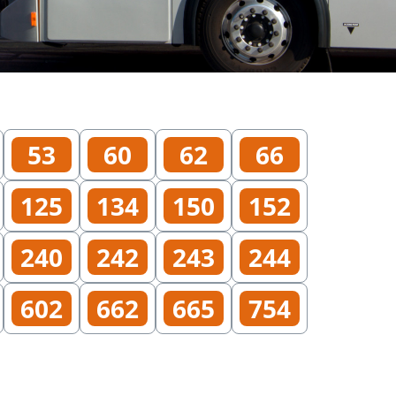
53
60
62
66
125
134
150
152
240
242
243
244
602
662
665
754