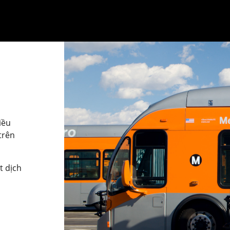
iều
trên
t dịch