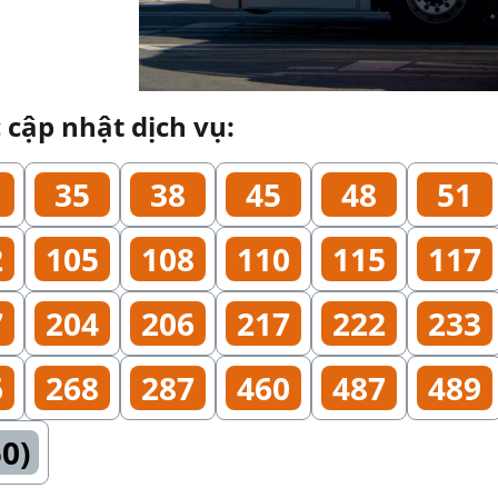
cập nhật dịch vụ:
35
38
45
48
51
2
105
108
110
115
117
7
204
206
217
222
233
6
268
287
460
487
489
50)