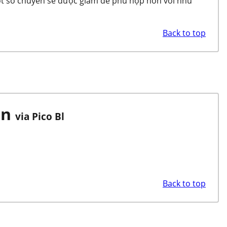
Một số chuyến sẽ được giảm để phù hợp hơn với nhu
Back to top
on
via Pico Bl
Back to top